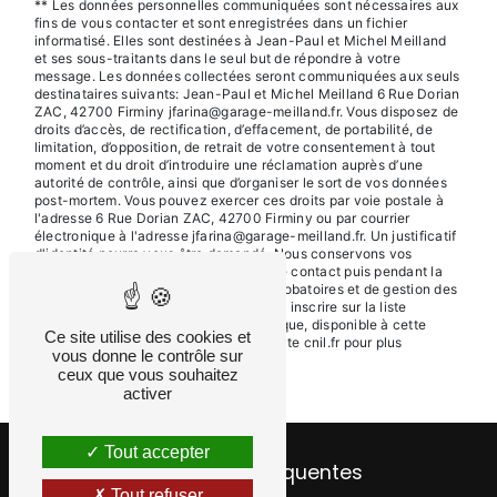
** Les données personnelles communiquées sont nécessaires aux
fins de vous contacter et sont enregistrées dans un fichier
informatisé. Elles sont destinées à Jean-Paul et Michel Meilland
et ses sous-traitants dans le seul but de répondre à votre
message. Les données collectées seront communiquées aux seuls
destinataires suivants: Jean-Paul et Michel Meilland 6 Rue Dorian
ZAC, 42700 Firminy jfarina@garage-meilland.fr. Vous disposez de
droits d’accès, de rectification, d’effacement, de portabilité, de
limitation, d’opposition, de retrait de votre consentement à tout
moment et du droit d’introduire une réclamation auprès d’une
autorité de contrôle, ainsi que d’organiser le sort de vos données
post-mortem. Vous pouvez exercer ces droits par voie postale à
l'adresse 6 Rue Dorian ZAC, 42700 Firminy ou par courrier
électronique à l'adresse jfarina@garage-meilland.fr. Un justificatif
d'identité pourra vous être demandé. Nous conservons vos
données pendant la période de prise de contact puis pendant la
durée de prescription légale aux fins probatoires et de gestion des
contentieux. Vous avez le droit de vous inscrire sur la liste
d'opposition au démarchage téléphonique, disponible à cette
Ce site utilise des cookies et
adresse:
Bloctel.gouv.fr
. Consultez le site cnil.fr pour plus
vous donne le contrôle sur
d’informations sur vos droits.
ceux que vous souhaitez
activer
Tout accepter
Recherches fréquentes
Tout refuser