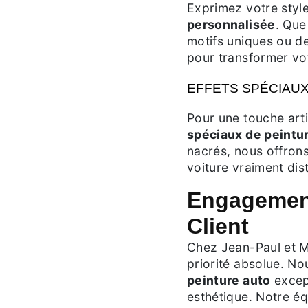
Exprimez votre styl
personnalisée
. Que
motifs uniques ou d
pour transformer vot
EFFETS SPÉCIAU
Pour une touche art
spéciaux de peintu
nacrés, nous offrons
voiture vraiment dist
Engagement
Client
Chez Jean-Paul et Mi
priorité absolue. N
peinture auto
except
esthétique. Notre é