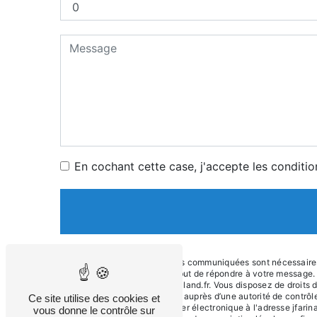
En cochant cette case, j'accepte les conditio
** Les données personnelles communiquées sont nécessaires au
sous-traitants dans le seul but de répondre à votre messag
Firminy jfarina@garage-meilland.fr. Vous disposez de droits d’
d’introduire une réclamation auprès d’une autorité de contrô
Ce site utilise des cookies et
42700 Firminy ou par courrier électronique à l'adresse jfari
vous donne le contrôle sur