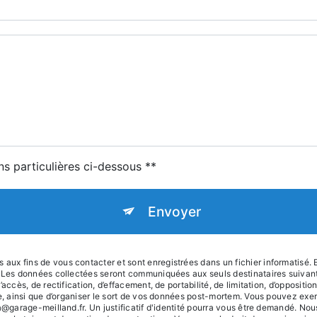
ns particulières ci-dessous **
Envoyer
x fins de vous contacter et sont enregistrées dans un fichier informatisé. E
e. Les données collectées seront communiquées aux seuls destinataires suiva
accès, de rectification, d’effacement, de portabilité, de limitation, d’oppositi
le, ainsi que d’organiser le sort de vos données post-mortem. Vous pouvez exer
na@garage-meilland.fr. Un justificatif d'identité pourra vous être demandé. N