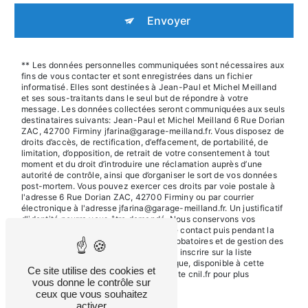
Envoyer
** Les données personnelles communiquées sont nécessaires aux
fins de vous contacter et sont enregistrées dans un fichier
informatisé. Elles sont destinées à Jean-Paul et Michel Meilland
et ses sous-traitants dans le seul but de répondre à votre
message. Les données collectées seront communiquées aux seuls
destinataires suivants: Jean-Paul et Michel Meilland 6 Rue Dorian
ZAC, 42700 Firminy jfarina@garage-meilland.fr. Vous disposez de
droits d’accès, de rectification, d’effacement, de portabilité, de
limitation, d’opposition, de retrait de votre consentement à tout
moment et du droit d’introduire une réclamation auprès d’une
autorité de contrôle, ainsi que d’organiser le sort de vos données
post-mortem. Vous pouvez exercer ces droits par voie postale à
l'adresse 6 Rue Dorian ZAC, 42700 Firminy ou par courrier
électronique à l'adresse jfarina@garage-meilland.fr. Un justificatif
d'identité pourra vous être demandé. Nous conservons vos
données pendant la période de prise de contact puis pendant la
durée de prescription légale aux fins probatoires et de gestion des
contentieux. Vous avez le droit de vous inscrire sur la liste
d'opposition au démarchage téléphonique, disponible à cette
Ce site utilise des cookies et
adresse:
Bloctel.gouv.fr
. Consultez le site cnil.fr pour plus
vous donne le contrôle sur
d’informations sur vos droits.
ceux que vous souhaitez
activer