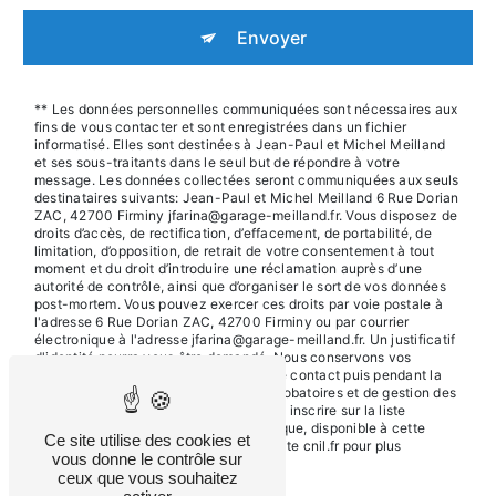
Envoyer
** Les données personnelles communiquées sont nécessaires aux
fins de vous contacter et sont enregistrées dans un fichier
informatisé. Elles sont destinées à Jean-Paul et Michel Meilland
et ses sous-traitants dans le seul but de répondre à votre
message. Les données collectées seront communiquées aux seuls
destinataires suivants: Jean-Paul et Michel Meilland 6 Rue Dorian
ZAC, 42700 Firminy jfarina@garage-meilland.fr. Vous disposez de
droits d’accès, de rectification, d’effacement, de portabilité, de
limitation, d’opposition, de retrait de votre consentement à tout
moment et du droit d’introduire une réclamation auprès d’une
autorité de contrôle, ainsi que d’organiser le sort de vos données
post-mortem. Vous pouvez exercer ces droits par voie postale à
l'adresse 6 Rue Dorian ZAC, 42700 Firminy ou par courrier
électronique à l'adresse jfarina@garage-meilland.fr. Un justificatif
d'identité pourra vous être demandé. Nous conservons vos
données pendant la période de prise de contact puis pendant la
durée de prescription légale aux fins probatoires et de gestion des
contentieux. Vous avez le droit de vous inscrire sur la liste
d'opposition au démarchage téléphonique, disponible à cette
Ce site utilise des cookies et
adresse:
Bloctel.gouv.fr
. Consultez le site cnil.fr pour plus
vous donne le contrôle sur
d’informations sur vos droits.
ceux que vous souhaitez