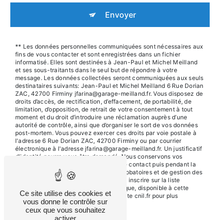
Envoyer
** Les données personnelles communiquées sont nécessaires aux
fins de vous contacter et sont enregistrées dans un fichier
informatisé. Elles sont destinées à Jean-Paul et Michel Meilland
et ses sous-traitants dans le seul but de répondre à votre
message. Les données collectées seront communiquées aux seuls
destinataires suivants: Jean-Paul et Michel Meilland 6 Rue Dorian
ZAC, 42700 Firminy jfarina@garage-meilland.fr. Vous disposez de
droits d’accès, de rectification, d’effacement, de portabilité, de
limitation, d’opposition, de retrait de votre consentement à tout
moment et du droit d’introduire une réclamation auprès d’une
autorité de contrôle, ainsi que d’organiser le sort de vos données
post-mortem. Vous pouvez exercer ces droits par voie postale à
l'adresse 6 Rue Dorian ZAC, 42700 Firminy ou par courrier
électronique à l'adresse jfarina@garage-meilland.fr. Un justificatif
d'identité pourra vous être demandé. Nous conservons vos
données pendant la période de prise de contact puis pendant la
durée de prescription légale aux fins probatoires et de gestion des
contentieux. Vous avez le droit de vous inscrire sur la liste
d'opposition au démarchage téléphonique, disponible à cette
Ce site utilise des cookies et
adresse:
Bloctel.gouv.fr
. Consultez le site cnil.fr pour plus
vous donne le contrôle sur
d’informations sur vos droits.
ceux que vous souhaitez
activer