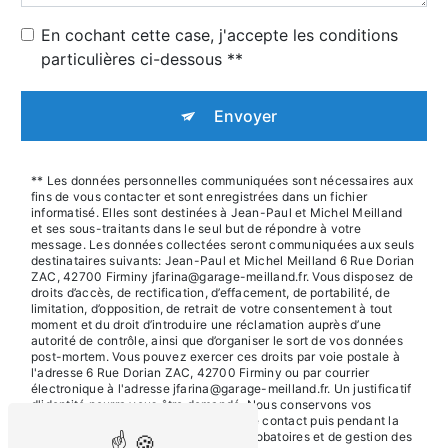
En cochant cette case, j'accepte les conditions
particulières ci-dessous **
Envoyer
** Les données personnelles communiquées sont nécessaires aux
fins de vous contacter et sont enregistrées dans un fichier
informatisé. Elles sont destinées à Jean-Paul et Michel Meilland
et ses sous-traitants dans le seul but de répondre à votre
message. Les données collectées seront communiquées aux seuls
destinataires suivants: Jean-Paul et Michel Meilland 6 Rue Dorian
ZAC, 42700 Firminy jfarina@garage-meilland.fr. Vous disposez de
droits d’accès, de rectification, d’effacement, de portabilité, de
limitation, d’opposition, de retrait de votre consentement à tout
moment et du droit d’introduire une réclamation auprès d’une
autorité de contrôle, ainsi que d’organiser le sort de vos données
post-mortem. Vous pouvez exercer ces droits par voie postale à
l'adresse 6 Rue Dorian ZAC, 42700 Firminy ou par courrier
électronique à l'adresse jfarina@garage-meilland.fr. Un justificatif
d'identité pourra vous être demandé. Nous conservons vos
données pendant la période de prise de contact puis pendant la
durée de prescription légale aux fins probatoires et de gestion des