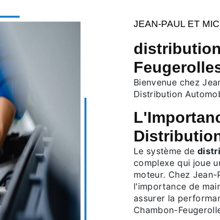
JEAN-PAUL ET MI
distributi
Feugerolle
Bienvenue chez Jean
Distribution Automo
L'Importan
Distributio
Le système de
distr
complexe qui joue un
moteur. Chez Jean-P
l'importance de main
assurer la performan
Chambon-Feugerolle