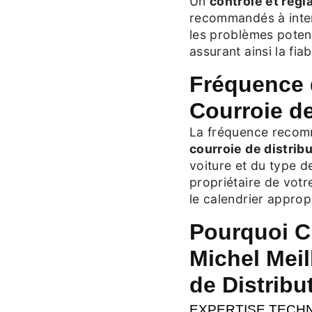
Un
contrôle et régl
recommandés à inter
les problèmes potent
assurant ainsi la fiab
Fréquence 
Courroie de
La fréquence recom
courroie de distrib
voiture et du type d
propriétaire de votr
le calendrier approp
Pourquoi Ch
Michel Mei
de Distribu
EXPERTISE TECH