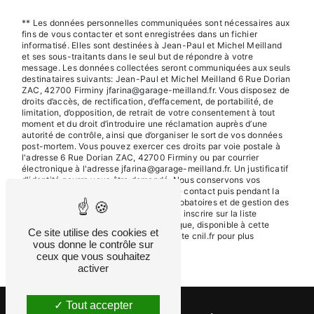
** Les données personnelles communiquées sont nécessaires aux
fins de vous contacter et sont enregistrées dans un fichier
informatisé. Elles sont destinées à Jean-Paul et Michel Meilland
et ses sous-traitants dans le seul but de répondre à votre
message. Les données collectées seront communiquées aux seuls
destinataires suivants: Jean-Paul et Michel Meilland 6 Rue Dorian
ZAC, 42700 Firminy jfarina@garage-meilland.fr. Vous disposez de
droits d’accès, de rectification, d’effacement, de portabilité, de
limitation, d’opposition, de retrait de votre consentement à tout
moment et du droit d’introduire une réclamation auprès d’une
autorité de contrôle, ainsi que d’organiser le sort de vos données
post-mortem. Vous pouvez exercer ces droits par voie postale à
l'adresse 6 Rue Dorian ZAC, 42700 Firminy ou par courrier
électronique à l'adresse jfarina@garage-meilland.fr. Un justificatif
d'identité pourra vous être demandé. Nous conservons vos
données pendant la période de prise de contact puis pendant la
durée de prescription légale aux fins probatoires et de gestion des
contentieux. Vous avez le droit de vous inscrire sur la liste
d'opposition au démarchage téléphonique, disponible à cette
Ce site utilise des cookies et
adresse:
Bloctel.gouv.fr
. Consultez le site cnil.fr pour plus
vous donne le contrôle sur
d’informations sur vos droits.
ceux que vous souhaitez
activer
Tout accepter