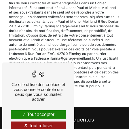
fins de vous contacter et sont enregistrées dans un fichier
informatisé. Elles sont destinées à Jean-Paul et Michel Meilland
et ses sous-traitants dans le seul but de répondre à votre
message. Les données collectées seront communiquées aux seuls
destinataires suivants: Jean-Paul et Michel Meilland 6 Rue Dorian
ZAC, 42700 Firminy jfarina@garage-meilland.fr. Vous disposez de
droits d’accès, de rectification, d’effacement, de portabilité, de
limitation, d’opposition, de retrait de votre consentement à tout
moment et du droit d’introduire une réclamation auprès d’une
autorité de contrôle, ainsi que d’organiser le sort de vos données
post-mortem. Vous pouvez exercer ces droits par voie postale à
l'adresse 6 Rue Dorian ZAC, 42700 Firminy ou par courrier
électronique à l'adresse jfarina@garage-meilland.fr. Un justificatif
d'identité pourra vous être demandé. Nous conservons vos
données pendant la période de prise de contact puis pendant la
durée de prescription légale aux fins probatoires et de gestion des
contentieux. Vous avez le droit de vous inscrire sur la liste
d'opposition au démarchage téléphonique, disponible à cette
Ce site utilise des cookies et
adresse:
Bloctel.gouv.fr
. Consultez le site cnil.fr pour plus
vous donne le contrôle sur
d’informations sur vos droits.
ceux que vous souhaitez
activer
Tout accepter
Recherches fréquentes
Tout refuser