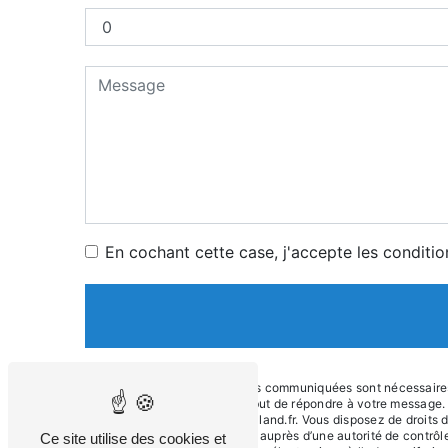
En cochant cette case, j'accepte les conditio
** Les données personnelles communiquées sont nécessaires au
sous-traitants dans le seul but de répondre à votre messag
Firminy jfarina@garage-meilland.fr. Vous disposez de droits d’
d’introduire une réclamation auprès d’une autorité de contrô
Ce site utilise des cookies et