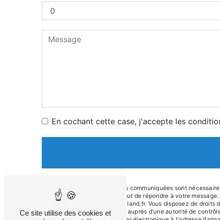
En cochant cette case, j'accepte les conditio
** Les données personnelles communiquées sont nécessaires au
sous-traitants dans le seul but de répondre à votre messag
Firminy jfarina@garage-meilland.fr. Vous disposez de droits d’
d’introduire une réclamation auprès d’une autorité de contrô
Ce site utilise des cookies et
42700 Firminy ou par courrier électronique à l'adresse jfari