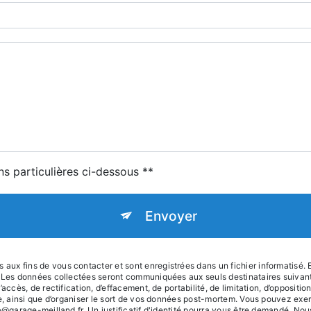
ns particulières ci-dessous **
Envoyer
x fins de vous contacter et sont enregistrées dans un fichier informatisé. E
e. Les données collectées seront communiquées aux seuls destinataires suiva
accès, de rectification, d’effacement, de portabilité, de limitation, d’oppositi
le, ainsi que d’organiser le sort de vos données post-mortem. Vous pouvez exer
na@garage-meilland.fr. Un justificatif d'identité pourra vous être demandé. N