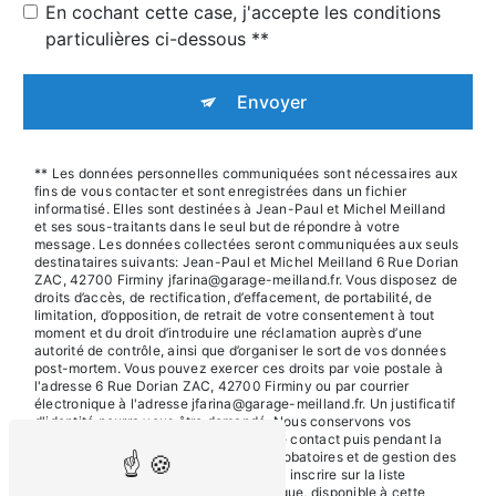
En cochant cette case, j'accepte les conditions
particulières ci-dessous **
Envoyer
** Les données personnelles communiquées sont nécessaires aux
fins de vous contacter et sont enregistrées dans un fichier
informatisé. Elles sont destinées à Jean-Paul et Michel Meilland
et ses sous-traitants dans le seul but de répondre à votre
message. Les données collectées seront communiquées aux seuls
destinataires suivants: Jean-Paul et Michel Meilland 6 Rue Dorian
ZAC, 42700 Firminy jfarina@garage-meilland.fr. Vous disposez de
droits d’accès, de rectification, d’effacement, de portabilité, de
limitation, d’opposition, de retrait de votre consentement à tout
moment et du droit d’introduire une réclamation auprès d’une
autorité de contrôle, ainsi que d’organiser le sort de vos données
post-mortem. Vous pouvez exercer ces droits par voie postale à
l'adresse 6 Rue Dorian ZAC, 42700 Firminy ou par courrier
électronique à l'adresse jfarina@garage-meilland.fr. Un justificatif
d'identité pourra vous être demandé. Nous conservons vos
données pendant la période de prise de contact puis pendant la
durée de prescription légale aux fins probatoires et de gestion des
contentieux. Vous avez le droit de vous inscrire sur la liste
d'opposition au démarchage téléphonique, disponible à cette