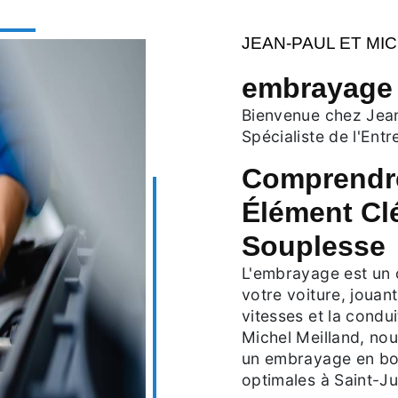
JEAN-PAUL ET MI
embrayage 
Bienvenue chez Jean
Spécialiste de l'Ent
Comprendre
Élément Cl
Souplesse
L'embrayage est un 
votre voiture, jouan
vitesses et la condui
Michel Meilland, no
un embrayage en bo
optimales à Saint-J