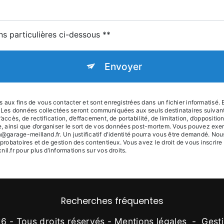
ns particulières ci-dessous **
Envoyer
x fins de vous contacter et sont enregistrées dans un fichier informatisé. E
e. Les données collectées seront communiquées aux seuls destinataires suiva
accès, de rectification, d’effacement, de portabilité, de limitation, d’oppositi
le, ainsi que d’organiser le sort de vos données post-mortem. Vous pouvez exer
na@garage-meilland.fr. Un justificatif d'identité pourra vous être demandé. N
 probatoires et de gestion des contentieux. Vous avez le droit de vous inscrire
cnil.fr pour plus d’informations sur vos droits.
Recherches fréquentes
6 - Tous droits réservés -
Mentions légales
-
Gest