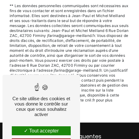
** Les données personnelles communiquées sont nécessaires aux
fins de vous contacter et sont enregistrées dans un fichier
informatisé. Elles sont destinées à Jean-Paul et Michel Meilland
et ses sous-traitants dans le seul but de répondre à votre
message. Les données collectées seront communiquées aux seuls
destinataires suivants: Jean-Paul et Michel Meilland 6 Rue Dorian
ZAC, 42700 Firminy jfarina@garage-meilland.fr. Vous disposez de
droits d’accès, de rectification, d’effacement, de portabilité, de
limitation, d’opposition, de retrait de votre consentement à tout
moment et du droit d’introduire une réclamation auprès d’une
autorité de contrôle, ainsi que d’organiser le sort de vos données
post-mortem. Vous pouvez exercer ces droits par voie postale à
l'adresse 6 Rue Dorian ZAC, 42700 Firminy ou par courrier
électronique à l'adresse jfarina@garage-meilland.fr. Un justificatif
d'identité pourra vous être demandé. Nous conservons vos
données pendant la période de prise de contact puis pendant la
durée de prescription légale aux fins probatoires et de gestion des
contentieux. Vous avez le droit de vous inscrire sur la liste
d'opposition au démarchage téléphonique, disponible à cette
Ce site utilise des cookies et
adresse:
Bloctel.gouv.fr
. Consultez le site cnil.fr pour plus
vous donne le contrôle sur
d’informations sur vos droits.
ceux que vous souhaitez
activer
Tout accepter
Recherches fréquentes